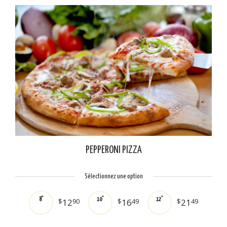
PEPPERONI PIZZA
Sélectionnez une option
8"
10"
12"
$
12
90
$
16
49
$
21
49