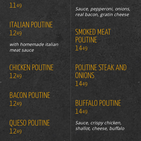
11
49
Sauce, pepperoni, onions,
real bacon, gratin cheese
ITALIAN POUTINE
SMOKED MEAT
12
49
POUTINE
with homemade italian
14
49
meat sauce
CHICKEN POUTINE
POUTINE STEAK AND
12
ONIONS
49
14
49
BACON POUTINE
12
BUFFALO POUTINE
49
14
49
QUESO POUTINE
Sauce, crispy chicken,
shallot, cheese, buffalo
12
49