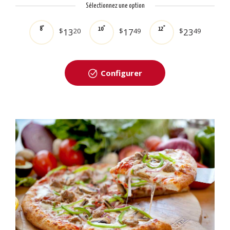
Sélectionnez une option
8"
10"
12"
$
13
20
$
17
49
$
23
49
Configurer