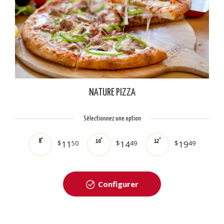
NATURE PIZZA
Sélectionnez une option
8"
10"
12"
$
11
50
$
14
49
$
19
49
Configurer