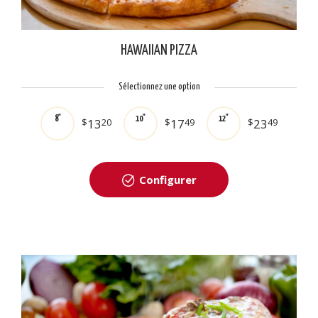
HAWAIIAN PIZZA
Sélectionnez une option
8"
10"
12"
$
13
20
$
17
49
$
23
49
Configurer