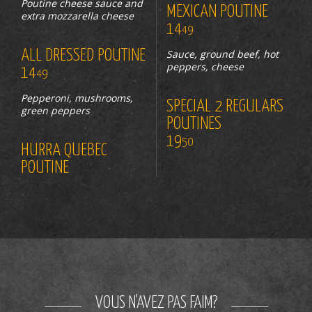
Poutine cheese sauce and
MEXICAN POUTINE
extra mozzarella cheese
14
49
ALL DRESSED POUTINE
Sauce, ground beef, hot
peppers, cheese
14
49
Pepperoni, mushrooms,
SPECIAL 2 REGULARS
green peppers
POUTINES
19
50
HURRA QUEBEC
POUTINE
VOUS N'AVEZ PAS FAIM?