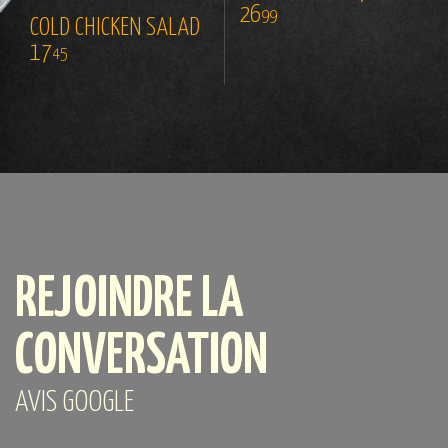
26
99
COLD CHICKEN SALAD
17
45
REJOINDRE LA
CONVERSATION
AVIS GOOGLE