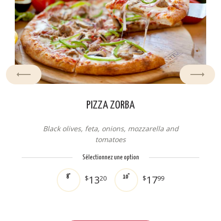
PIZZA ZORBA
Black olives, feta, onions, mozzarella and
tomatoes
Sélectionnez une option
13
17
8"
$
20
10"
$
99