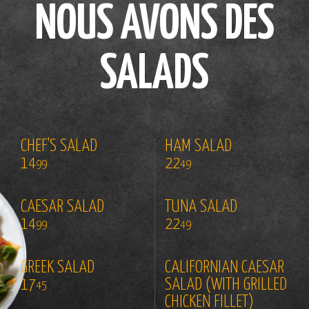
NOUS AVONS DES
SALADS
CHEF'S SALAD
HAM SALAD
14
22
99
49
CAESAR SALAD
TUNA SALAD
14
22
99
49
GREEK SALAD
CALIFORNIAN CAESAR
17
SALAD (WITH GRILLED
45
CHICKEN FILLET)