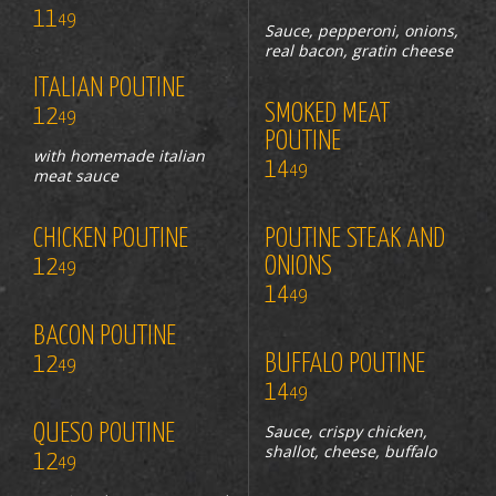
11
49
Sauce, pepperoni, onions,
real bacon, gratin cheese
ITALIAN POUTINE
SMOKED MEAT
12
49
POUTINE
with homemade italian
14
49
meat sauce
CHICKEN POUTINE
POUTINE STEAK AND
12
ONIONS
49
14
49
BACON POUTINE
12
BUFFALO POUTINE
49
14
49
QUESO POUTINE
Sauce, crispy chicken,
shallot, cheese, buffalo
12
49