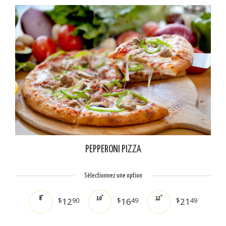
PEPPERONI PIZZA
Sélectionnez une option
8"
10"
12"
$
12
90
$
16
49
$
21
49