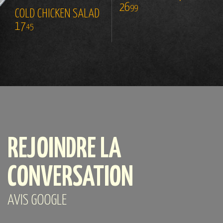
26
99
COLD CHICKEN SALAD
17
45
REJOINDRE LA
CONVERSATION
AVIS GOOGLE