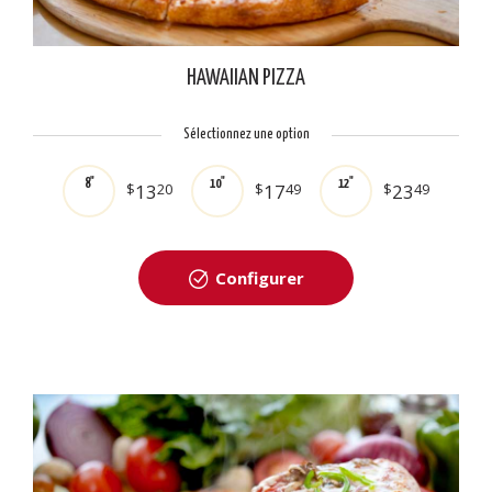
HAWAIIAN PIZZA
Sélectionnez une option
8"
10"
12"
$
13
20
$
17
49
$
23
49
Configurer