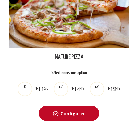
NATURE PIZZA
Sélectionnez une option
8"
10"
12"
$
11
50
$
14
49
$
19
49
Configurer