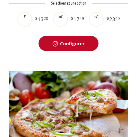
Sélectionnez une option
8"
10"
12"
$
13
20
$
17
49
$
23
49
Configurer