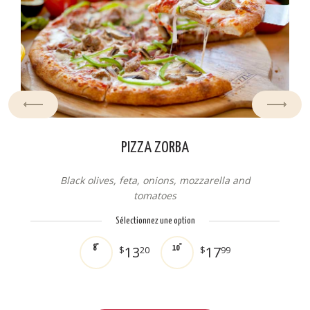
PIZZA ZORBA
Black olives, feta, onions, mozzarella and
tomatoes
Sélectionnez une option
13
17
8"
$
20
10"
$
99