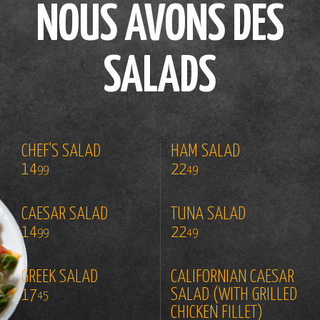
NOUS AVONS DES
SALADS
CHEF'S SALAD
HAM SALAD
14
22
99
49
CAESAR SALAD
TUNA SALAD
14
22
99
49
GREEK SALAD
CALIFORNIAN CAESAR
17
SALAD (WITH GRILLED
45
CHICKEN FILLET)