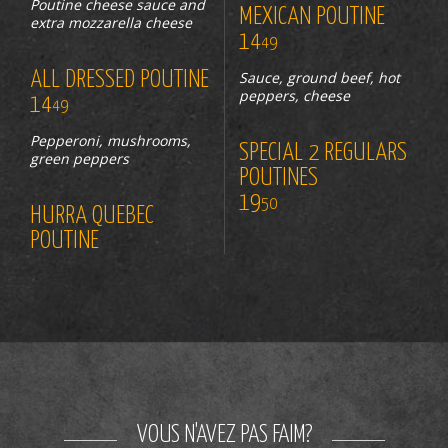
Poutine cheese sauce and
MEXICAN POUTINE
extra mozzarella cheese
14
49
ALL DRESSED POUTINE
Sauce, ground beef, hot
peppers, cheese
14
49
Pepperoni, mushrooms,
SPECIAL 2 REGULARS
green peppers
POUTINES
19
50
HURRA QUEBEC
POUTINE
VOUS N'AVEZ PAS FAIM?